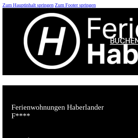
Zum Hauptinhalt springen
Zum Footer springen
Kategorie:
Uncategorized
BUCHE
Hello world!
Juli 25, 2023
Welcome to WordPress. This is your first post. Edit or
delete it, then start writing!
Ferienwohnungen Haberlander
F****