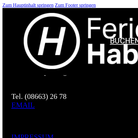
Zum Hauptinhalt springen
Zum Footer springen
Ferienwohnungen Haberlander
F****
BUCHE
Brandstätterstr. 6
83324 Ruhpolding
Tel. (08663) 26 78
EMAIL
IMPRESSUM